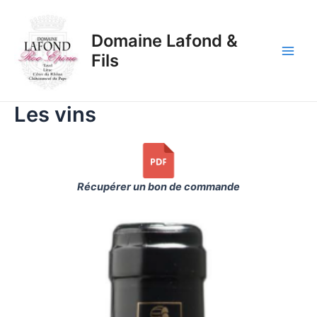
Aller
au
Domaine Lafond &
contenu
Fils
Main
Men
Les vins
Récupérer un bon de commande